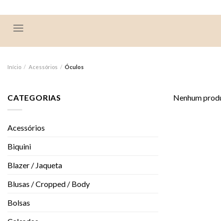
Skip
to
content
Início
/
Acessórios
/
Óculos
CATEGORIAS
Nenhum produt
Acessórios
Biquini
Blazer / Jaqueta
Blusas / Cropped / Body
Bolsas