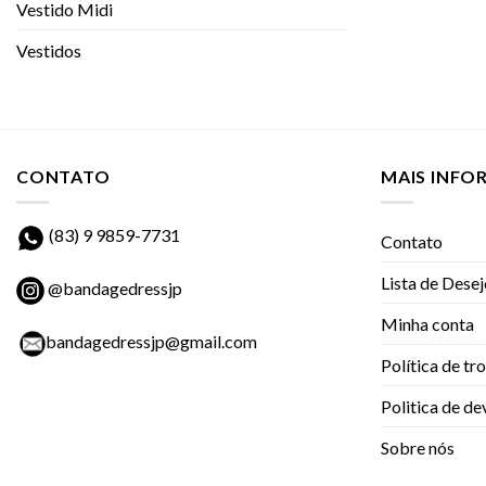
Vestido Midi
Vestidos
CONTATO
MAIS INF
(83) 9 9859-7731
Contato
Lista de Dese
@bandagedressjp
Minha conta
bandagedressjp@gmail.com
Política de tr
Politica de d
Sobre nós