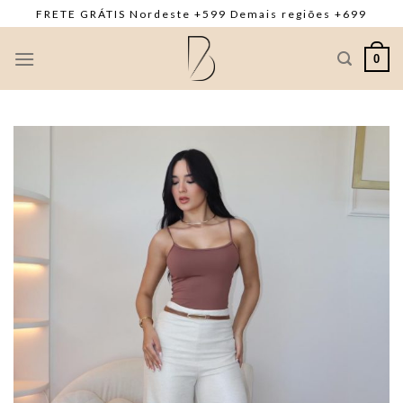
Skip
FRETE GRÁTIS Nordeste +599 Demais regiões +699
to
content
0