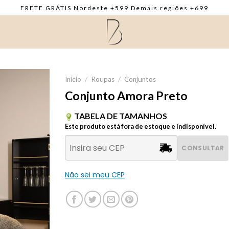
FRETE GRÁTIS Nordeste +599 Demais regiões +699
Início
/
Roupas
/
Conjuntos
Conjunto Amora Preto
TABELA DE TAMANHOS
Este produto está fora de estoque e indisponível.
CONSULTAR
Não sei meu CEP