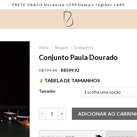
FRETE GRÁTIS Nordeste +599 Demais regiões +699
Início
/
Roupas
/
Conjuntos
Conjunto Paula Dourado
O
O
R$
799,90
R$
599,92
preço
preço
TABELA DE TAMANHOS
original
atual
era:
é:
Tamanho
R$799,90.
R$599,92.
Conjunto Paula Dourado quantidade
ADICIONAR AO CARRI