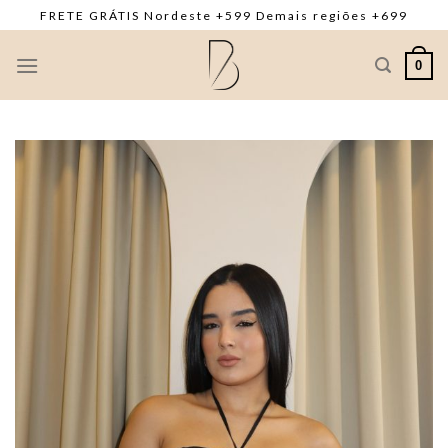
Skip
FRETE GRÁTIS Nordeste +599 Demais regiões +699
to
content
0