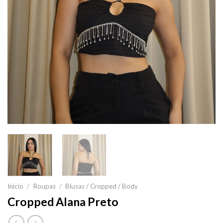
Início
/
Roupas
/
Blusas / Cropped / Body
Cropped Alana Preto