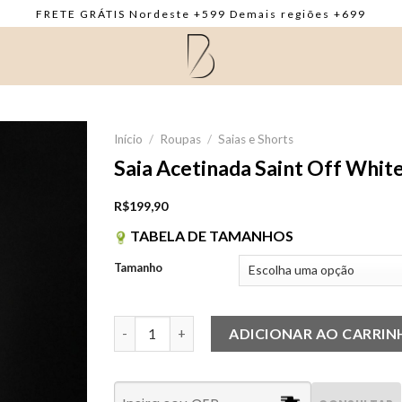
FRETE GRÁTIS Nordeste +599 Demais regiões +699
Início
/
Roupas
/
Saias e Shorts
Saia Acetinada Saint Off Whit
R$
199,90
TABELA DE TAMANHOS
Tamanho
Saia Acetinada Saint Off White quantidade
ADICIONAR AO CARRI