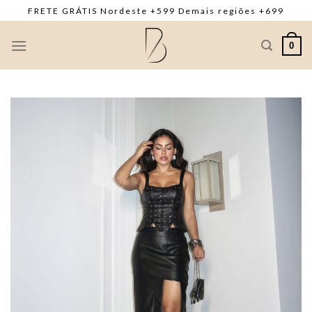
Skip
FRETE GRÁTIS Nordeste +599 Demais regiões +699
to
content
0