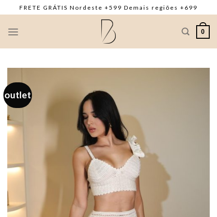
Skip
FRETE GRÁTIS Nordeste +599 Demais regiões +699
to
content
0
outlet