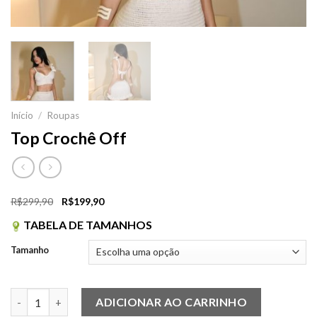
Início
/
Roupas
Top Crochê Off
O
O
R$
299,90
R$
199,90
preço
preço
TABELA DE TAMANHOS
original
atual
era:
é:
Tamanho
R$299,90.
R$199,90.
Top Crochê Off quantidade
ADICIONAR AO CARRINHO