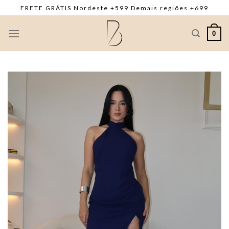
Skip
FRETE GRÁTIS Nordeste +599 Demais regiões +699
to
content
0