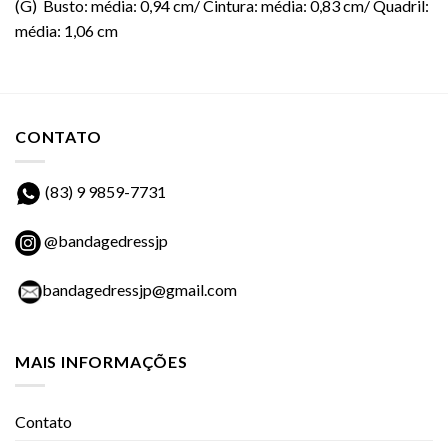
(G) Busto: média: 0,94 cm/ Cintura: média: 0,83 cm/ Quadril:
média: 1,06 cm
CONTATO
(83) 9 9859-7731
@bandagedressjp
bandagedressjp@gmail.com
MAIS INFORMAÇÕES
Contato