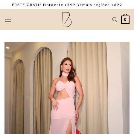
Skip
FRETE GRÁTIS Nordeste +599 Demais regiões +699
to
content
0