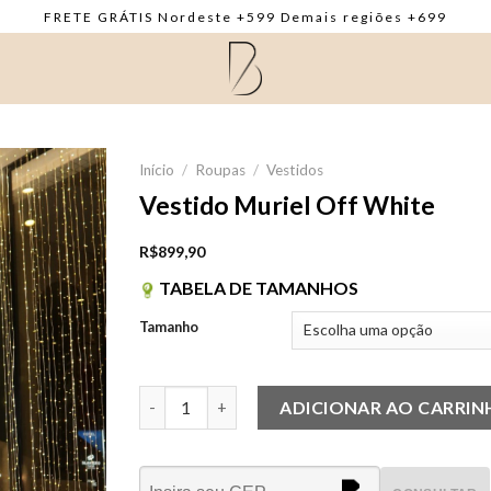
FRETE GRÁTIS Nordeste +599 Demais regiões +699
Início
/
Roupas
/
Vestidos
Vestido Muriel Off White
R$
899,90
TABELA DE TAMANHOS
Tamanho
Vestido Muriel Off White quantidade
ADICIONAR AO CARRI