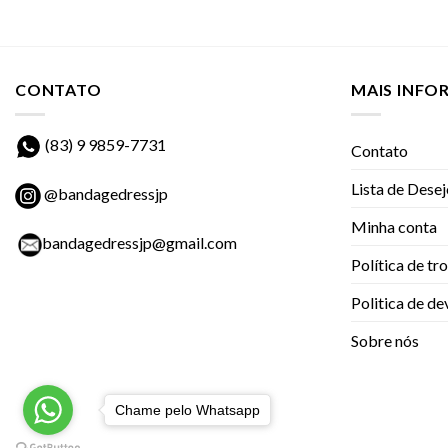
CONTATO
MAIS INF
(83) 9 9859-7731
Contato
Lista de Dese
@bandagedressjp
Minha conta
bandagedressjp@gmail.com
Política de tr
Politica de d
Sobre nós
Chame pelo Whatsapp