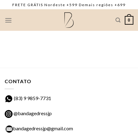
Skip
FRETE GRÁTIS Nordeste +599 Demais regiões +699
to
content
0
CONTATO
(83) 9 9859-7731
@bandagedressjp
bandagedressjp@gmail.com