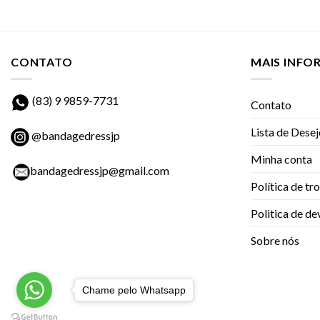
CONTATO
MAIS INF
(83) 9 9859-7731
Contato
Lista de Dese
@bandagedressjp
Minha conta
bandagedressjp@gmail.com
Política de tr
Politica de d
Sobre nós
Chame pelo Whatsapp