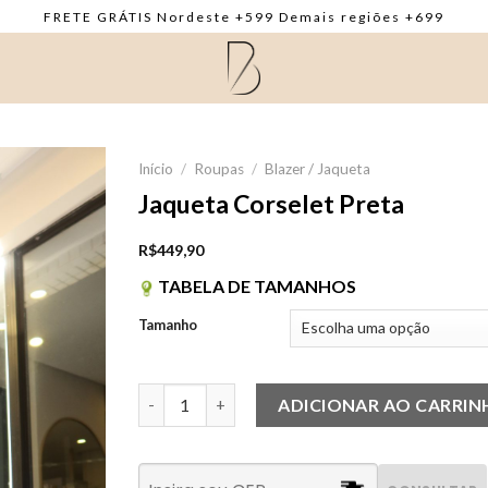
FRETE GRÁTIS Nordeste +599 Demais regiões +699
Início
/
Roupas
/
Blazer / Jaqueta
Jaqueta Corselet Preta
R$
449,90
TABELA DE TAMANHOS
Tamanho
Jaqueta Corselet Preta quantidade
ADICIONAR AO CARRI