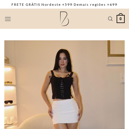
Skip
FRETE GRÁTIS Nordeste +599 Demais regiões +699
to
content
0