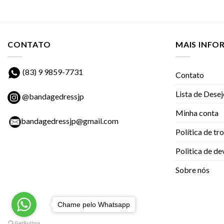
CONTATO
MAIS INF
(83) 9 9859-7731
Contato
Lista de Dese
@bandagedressjp
Minha conta
bandagedressjp@gmail.com
Política de tr
Politica de d
Sobre nós
Chame pelo Whatsapp