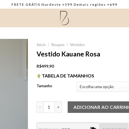
FRETE GRÁTIS Nordeste +599 Demais regiões +699
Início
/
Roupas
/
Vestidos
Vestido Kauane Rosa
R$
499,90
TABELA DE TAMANHOS
Tamanho
Vestido Kauane Rosa quantidade
ADICIONAR AO CARRI